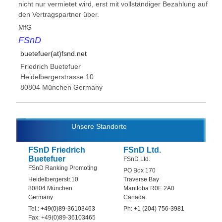
nicht nur vermietet wird, erst mit vollständiger Bezahlung auf
den Vertragspartner über.
MfG
FSnD
buetefuer(at)fsnd.net
Friedrich Buetefuer
Heidelbergerstrasse 10
80804 München Germany
Unsere Standorte
FSnD Friedrich
FSnD Ltd.
Buetefuer
FSnD Ltd.
FSnD Ranking Promoting
PO Box 170
Heidelbergerstr.10
Traverse Bay
80804 München
Manitoba R0E 2A0
Germany
Canada
Tel.:
+49(0)89-36103463
Ph:
+1 (204) 756-3981
Fax: +49(0)89-36103465