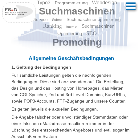
Typo3
Webdesign
Programmierung
Suchmaschinen
Service
Suchmaschinenoptimierung
Submit
Ranking
Suchmaschinen
Internet
SEO
Optimierung
Promoting
Allgemeine Geschäftsbedingungen
1. Geltung der Bedingungen
Für sämtliche Leistungen gelten die nachfolgenden
Bedingungen. Diese sind anzuwenden auf: Die Erstellung,
das Design und das Hosting von Homepages, das Mieten
von CGI-Speicher, 2nd und 3rd Level-Domains, KurzURLs,
sowie POP3-Accounts, FTP-Zugänge und unsere Counter.
Es gelten jeweils die aktuellen Bedingungen.
Die Angabe falscher oder unvollständiger Stammdaten oder
einer falschen eMailadresse resultieren immer in der
Löschung des entsprechenden Angebotes und evtl. sogar im
Ausschluß vom System.