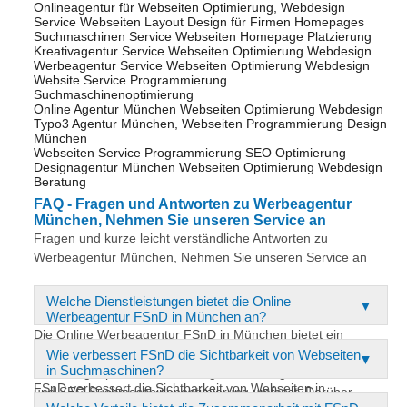
Onlineagentur für Webseiten Optimierung, Webdesign
Service Webseiten Layout Design für Firmen Homepages
Suchmaschinen Service Webseiten Homepage Platzierung
Kreativagentur Service Webseiten Optimierung Webdesign
Werbeagentur Service Webseiten Optimierung Webdesign
Website Service Programmierung
Suchmaschinenoptimierung
Online Agentur München Webseiten Optimierung Webdesign
Typo3 Agentur München, Webseiten Programmierung Design
München
Webseiten Service Programmierung SEO Optimierung
Designagentur München Webseiten Optimierung Webdesign
Beratung
FAQ - Fragen und Antworten zu Werbeagentur
München, Nehmen Sie unseren Service an
Fragen und kurze leicht verständliche Antworten zu
Werbeagentur München, Nehmen Sie unseren Service an
Welche Dienstleistungen bietet die Online
Werbeagentur FSnD in München an?
Die Online Werbeagentur FSnD in München bietet ein
umfassendes Leistungsspektrum an, das modernes
Wie verbessert FSnD die Sichtbarkeit von Webseiten
in Suchmaschinen?
Webdesign, professionelle Programmierung von Webseiten
FSnD verbessert die Sichtbarkeit von Webseiten in
und SEO Suchmaschinenoptimierung umfasst. Darüber