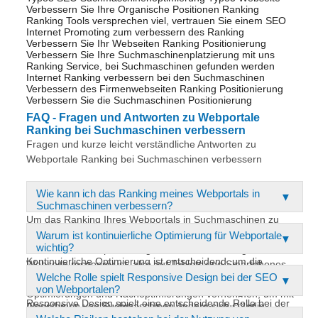
Verbessern Sie Ihre Organische Positionen Ranking
Ranking Tools versprechen viel, vertrauen Sie einem SEO
Internet Promoting zum verbessern des Ranking
Verbessern Sie Ihr Webseiten Ranking Positionierung
Verbessern Sie Ihre Suchmaschinenplatzierung mit uns
Ranking Service, bei Suchmaschinen gefunden werden
Internet Ranking verbessern bei den Suchmaschinen
Verbessern des Firmenwebseiten Ranking Positionierung
Verbessern Sie die Suchmaschinen Positionierung
FAQ - Fragen und Antworten zu Webportale
Ranking bei Suchmaschinen verbessern
Fragen und kurze leicht verständliche Antworten zu
Webportale Ranking bei Suchmaschinen verbessern
Wie kann ich das Ranking meines Webportals in
Suchmaschinen verbessern?
Um das Ranking Ihres Webportals in Suchmaschinen zu
verbessern, sollten Sie auf gezielte
Warum ist kontinuierliche Optimierung für Webportale
wichtig?
Suchmaschinenoptimierung setzen. Es ist wichtig, dass Ihre
Kontinuierliche Optimierung ist entscheidend, um die
Webseite responsiv ist, also auf Tablets und Smartphones
Sichtbarkeit und das Ranking Ihres Webportals in
Welche Rolle spielt Responsive Design bei der SEO
optimal dargestellt wird. Zudem sollten Sie regelmäßig
von Webportalen?
Suchmaschinen zu verbessern. Die Anforderungen und
Optimierungen und Nachoptimierungen vornehmen, um mit
Responsive Design spielt eine entscheidende Rolle bei der
Algorithmen von Suchmaschinen ändern sich ständig,
der Konkurrenz mithalten zu können. Vermeiden Sie